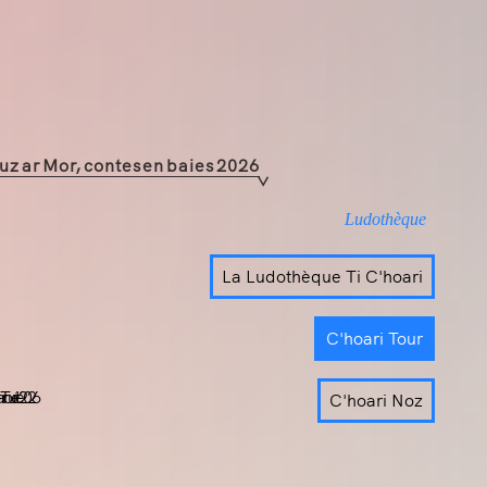
uz ar Mor, contes en baies 2026
Ludothèque
La Ludothèque Ti C'hoari
C'hoari Tour
C'hoari Noz