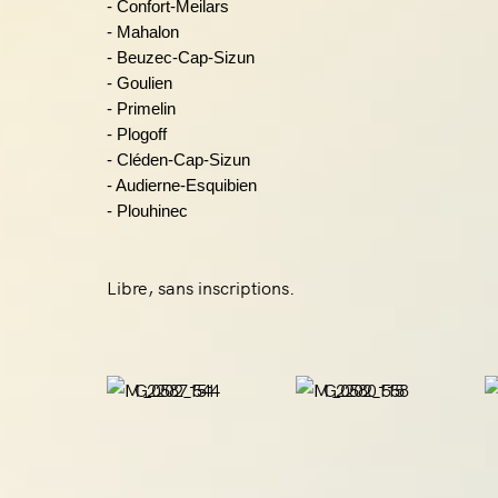
- Confort-Meilars
- Mahalon
- Beuzec-Cap-Sizun
- Goulien
- Primelin
- Plogoff
- Cléden-Cap-Sizun
- Audierne-Esquibien
- Plouhinec
Libre, sans inscriptions.