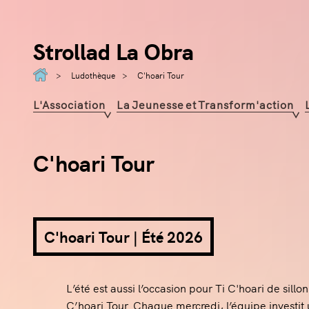
Strollad La Obra
Ludothèque
C'hoari Tour
L'Association
La Jeunesse et Transform'action
C'hoari Tour
C'hoari Tour | Été 2026
L’été est aussi l’occasion pour Ti C'hoari de si
C’hoari Tour. Chaque mercredi, l’équipe investi