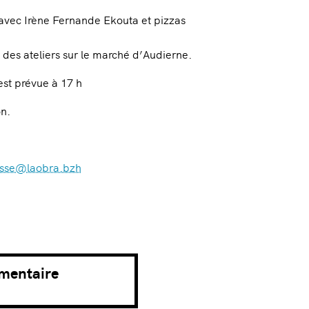
r avec Irène Fernande Ekouta et pizzas
n des ateliers sur le marché d’Audierne.
est prévue à 17 h
on.
esse@laobra.bzh
umentaire