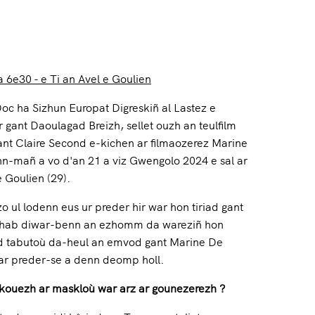
 6e30 - e Ti an Avel e Goulien
c ha Sizhun Europat Digreskiñ al Lastez e
 gant Daoulagad Breizh, sellet ouzh an teulfilm
t Claire Second e-kichen ar filmaozerez Marine
n-mañ a vo d'an 21 a viz Gwengolo 2024 e sal ar
e Goulien (29).
 ul lodenn eus ur preder hir war hon tiriad gant
'hab diwar-benn an ezhomm da wareziñ hon
ad tabutoù da-heul an emvod gant Marine De
ar preder-se a denn deomp holl.
 kouezh ar maskloù war arz ar gounezerezh ?