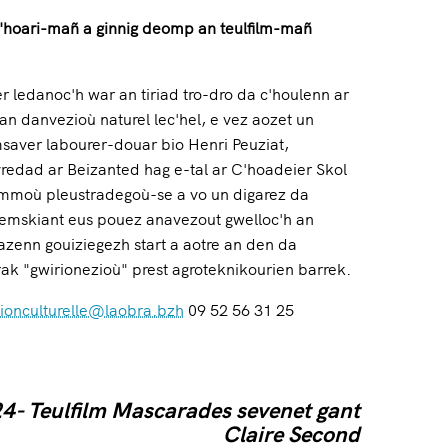
c'hoari-mañ a ginnig deomp an teulfilm-mañ
 ledanoc'h war an tiriad tro-dro da c'houlenn ar
n danvezioù naturel lec'hel, e vez aozet un
aver labourer-douar bio Henri Peuziat,
edad ar Beizanted hag e-tal ar C'hoadeier Skol
emmoù pleustradegoù-se a vo un digarez da
 emskiant eus pouez anavezout gwelloc'h an
azenn gouiziegezh start a aotre an den da
irak "gwirionezioù" prest agroteknikourien barrek.
ionculturelle@laobra.bzh
09 52 56 31 25
24- Teulfilm Mascarades sevenet gant
Claire Second