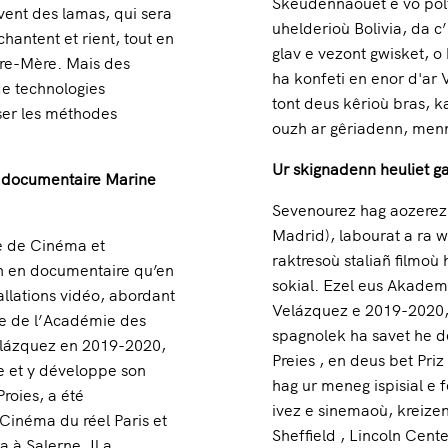
Skeudennaouet e vo polt
èvent des lamas, qui sera
uhelderioù Bolivia, da c
chantent et rient, tout en
glav e vezont gwisket, o
rre-Mère. Mais des
ha konfeti en enor d'ar
de technologies
tont deus kêrioù bras, k
iser les méthodes
ouzh ar gêriadenn, men
Ur skignadenn heuliet g
 documentaire Marine
Sevenourez hag aozerez
Madrid), labourat a ra wa
e de Cinéma et
raktresoù staliañ filmoù
ien en documentaire qu’en
sokial. Ezel eus Akadem
tallations vidéo, abordant
Velázquez e 2019-2020, 
re de l’Académie des
spagnolek ha savet he de
elázquez en 2019-2020,
Preies , en deus bet Pri
le et y développe son
hag ur meneg ispisial e 
roies, a été
ivez e sinemaoù, kreizen
Cinéma du réel Paris et
Sheffield , Lincoln Center
 à Salerne. Il a