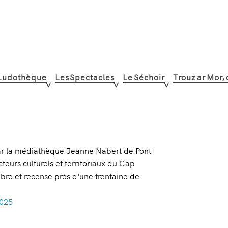
Ludothèque
Les Spectacles
Le Séchoir
Trouz ar Mor,
par la médiathèque Jeanne Nabert de Pont
eurs culturels et territoriaux du Cap
bre et recense près d'une trentaine de
2025