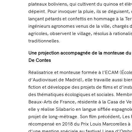
plateaux boliviens, qui cultivent du quinoa et él
dépeint. Pour invoquer la pluie, ils se déguisent, 
lançant pétards et confettis en hommage à la Te
ingénieurs agronomes venus de la ville, chargés 
agricoles, observent le village, résolus à rational
traditionnelles.
Une projection accompagnée de la monteuse du
De Contes
Réalisatrice et monteuse formée à l’ECAM (Écol
d’Audiovisuel de Madrid), elle travaille aussi b
fiction et développe des projets de films et d’ins
des thématiques écologiques et sociales. Memb
Beaux-Arts de France, résidente à la Casa de V
elle y réalise Silabario en langue sifflée espagno
projet de long-métrage. Son film précédent, Les P
récompensé en 2018 du Prix Louis Marcorelles à 
d’une mention spéciale au festival Linea d’Ombra