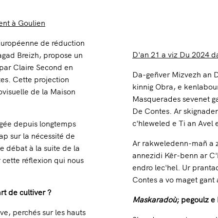
ent à Goulien
Européenne de réduction
D'an 21 a viz Du 2024 da
agad Breizh, propose un
 par Claire Second en
Da-geñver Mizvezh an Do
s. Cette projection
kinnig Obra, e kenlabour
ovisuelle de la Maison
Masquerades sevenet gan
De Contes. Ar skignaden
c'hleweled e Ti an Avel 
gagée depuis longtemps
ap sur la nécessité de
Ar rakweledenn-mañ a zo
 débat à la suite de la
annezidi Kêr-benn ar C
cette réflexion qui nous
endro lec'hel. Ur prant
Contes a vo maget gant 
t de cultiver ?
Maskaradoù
; pegoulz e
ve, perchés sur les hauts