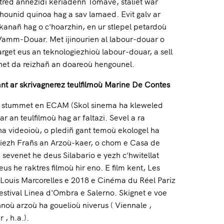
red annezidi kêriadenn Tomave, staliet war
’hounid quinoa hag a sav lamaed. Evit galv ar
 kanañ hag o c'hoarzhin, en ur stlepel petardoù
 Vamm-Douar. Met ijinourien al labour-douar o
arget eus an teknologiezhioù labour-douar, a sell
net da reizhañ an doareoù hengounel.
ant ar skrivagnerez teulfilmoù Marine De Contes
 stummet en ECAM (Skol sinema ha kleweled
r an teulfilmoù hag ar faltazi. Sevel a ra
 ha videoioù, o plediñ gant temoù ekologel ha
iezh Frañs an Arzoù-kaer, o chom e Casa de
sevenet he deus Silabario e yezh c'hwitellat
us he raktres filmoù hir eno. E film kent, Les
z Louis Marcorelles e 2018 e Cinéma du Réel Pariz
festival Linea d'Ombra e Salerno. Skignet e voe
noù arzoù ha gouelioù niverus ( Viennale ,
 , h.a.).