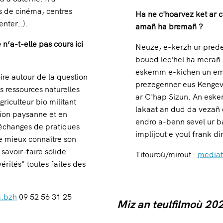
s de cinéma, centres
Ha ne c'hoarvez ket ar 
Center…).
amañ ha bremañ ?
’a-t-elle pas cours ici
Neuze, e-kerzh ur preder
boued lec'hel ha merañ a
eskemm e-kichen un ems
oire autour de la question
prezegenner eus Kengevr
s ressources naturelles
ar C'hap Sizun. An esk
riculteur bio militant
lakaat an dud da vezañ
tion paysanne et en
endro a-benn sevel ur b
 échanges de pratiques
implijout e youl frank d
de mieux connaître son
savoir-faire solide
Titouroù/mirout :
mediat
érités" toutes faites des
a.bzh
09 52 56 31 25
Miz an teulfilmoù 20